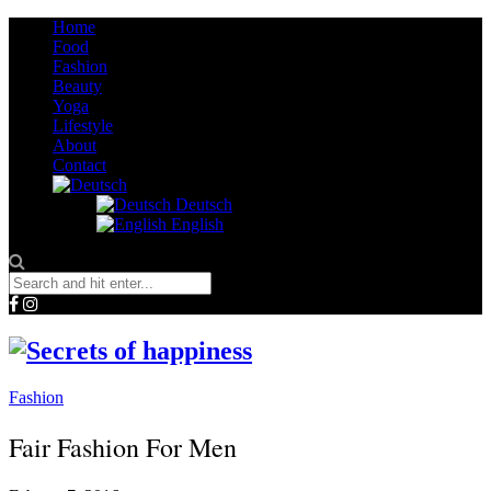
Home
Food
Fashion
Beauty
Yoga
Lifestyle
About
Contact
Deutsch
English
Fashion
Fair Fashion For Men