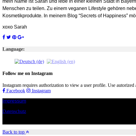
mein Name ist Sarah und lebe in einer kleinen Stadt in Bayer
Menschen zu teilen. Zu einem veganen Lifestyle gehören neb
Kosmetikprodukte. In meinem Blog “Secrets of Happiness” möch
xoxo Sarah
Language:
Follow me on Instagram
Instagram requires authorization to view a user profile. Use autorized 
Facebook
Instagram
Impressum
Datenschutz
Made with
in Bavaria
Back to top