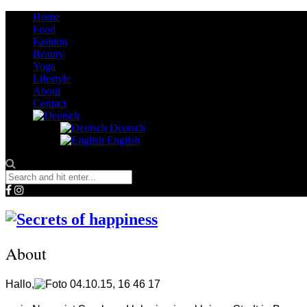
Home
Food
Fashion
Beauty
Yoga
Lifestyle
About
Contact
Deutsch
English
About
Hallo,