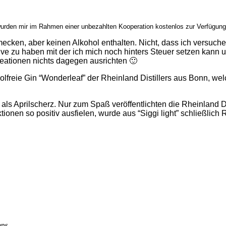
rden mir im Rahmen einer unbezahlten Kooperation kostenlos zur Verfügung 
ecken, aber keinen Alkohol enthalten. Nicht, dass ich versuche s
tive zu haben mit der ich mich noch hinters Steuer setzen kann u
reationen nichts dagegen ausrichten 🙂
holfreie Gin “Wonderleaf” der Rheinland Distillers aus Bonn, wel
s Aprilscherz. Nur zum Spaß veröffentlichten die Rheinland Dist
onen so positiv ausfielen, wurde aus “Siggi light” schließlich 
ens