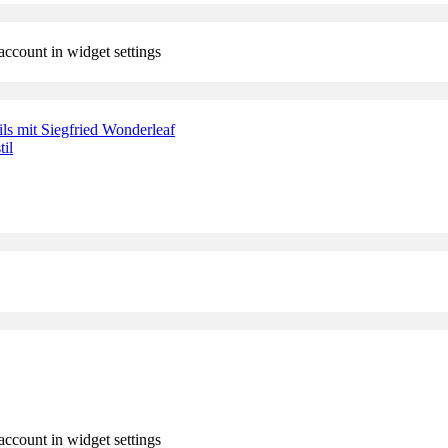
account in widget settings
ails mit Siegfried Wonderleaf
il
account in widget settings