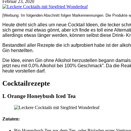
Februar 23, 2020
[Werbung: Im folgenden Abschnitt folgen Markennennungen. Die Produkte wu
Heute dreht sich alles um neue Cocktail Ideen, die lecker schm
sich gerne mal etwas gönnt, aber ich finde es toll eine Alterna
allerdings etwas länger werden, können selbst diese Drink- K
Bestandteil aller Rezepte die ich aufprobiert habe ist der alko
Gin herstellten.
Die Idee, einen Gin ohne Alkohol herzustellen begann damals al
jetzt neu mit 0,0% Alkohol bei 100% Geschmack”. Da die Reakti
heute vorstellen darf.
Cocktailrezepte
I. Orange Honeybush Iced Tea
Zutaten:
Bio Honeybush Tee aus dem Tee- oder Bioladen eures Vertrau