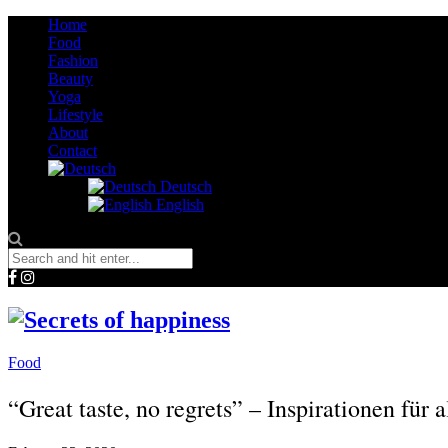
Home
Food
Fashion
Beauty
Yoga
Lifestyle
About
Contact
Deutsch
English
Food
“Great taste, no regrets” – Inspirationen für