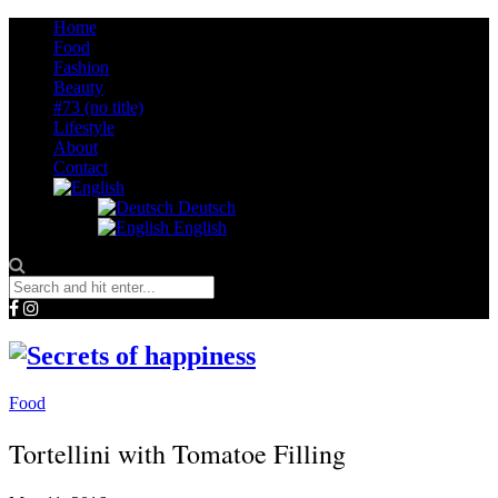
Home
Food
Fashion
Beauty
#73 (no title)
Lifestyle
About
Contact
Deutsch
English
Food
Tortellini with Tomatoe Filling