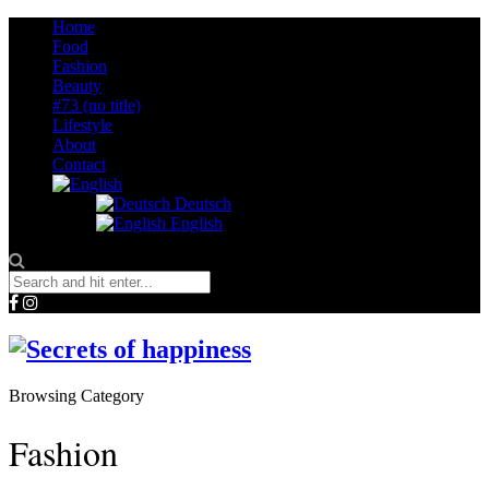
Home
Food
Fashion
Beauty
#73 (no title)
Lifestyle
About
Contact
Deutsch
English
Browsing Category
Fashion