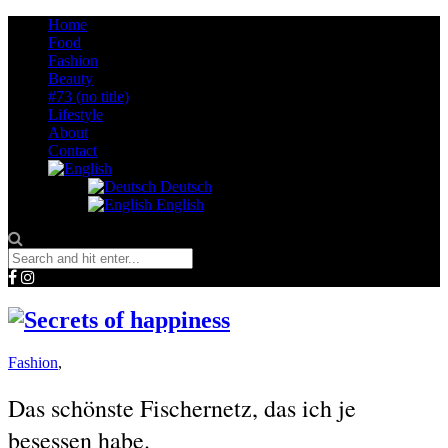
Home
Food
Fashion
Beauty
#73 (no title)
Lifestyle
About
Contact
Deutsch
English
Fashion
,
Das schönste Fischernetz, das ich je
besessen habe.