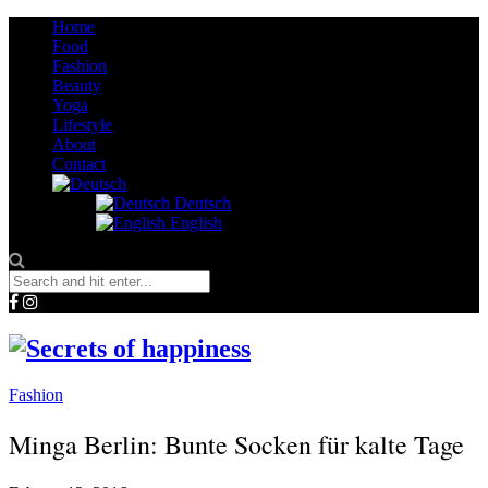
Home
Food
Fashion
Beauty
Yoga
Lifestyle
About
Contact
Deutsch
English
Fashion
Minga Berlin: Bunte Socken für kalte Tage