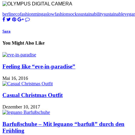
berlin
eco
fashion
minga
slowfashion
socks
sustainability
sustainable
vega
Sara
You Might Also Like
Feeling like “eve-in-paradise”
Mai 16, 2016
Casual Christmas Outfit
Dezember 10, 2017
Barfußschuhe – Mit leguano “barfuß” durch den
Frühling